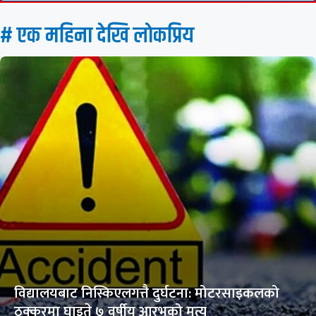
# एक महिना देखि लाेकप्रिय
विद्यालयबाट निस्किएलगत्तै दुर्घटना: मोटरसाइकलको
ठक्करमा घाइते ७ वर्षीय आरभको मृत्यु