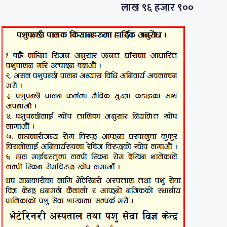
लाख ९६ हजार ९००