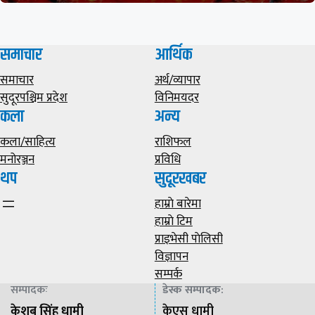
समाचार
आर्थिक
समाचार
अर्थ/व्यापार
सुदूरपश्चिम प्रदेश
विनिमयदर
कला
अन्य
कला/साहित्य
राशिफल
मनोरञ्जन
प्रविधि
थप
सुदूरखबर
हाम्राे बारेमा
हाम्राे टिम
प्राइभेसी पाेलिसी
विज्ञापन
सम्पर्क
सम्पादकः
डेस्क सम्पादक
:
केशब सिंह धामी
केएस धामी