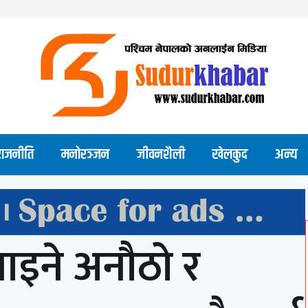
राजनीति
मनोरञ्जन
जीवनशैली
खेलकुद
अन्य
मनाइने अनौठो र