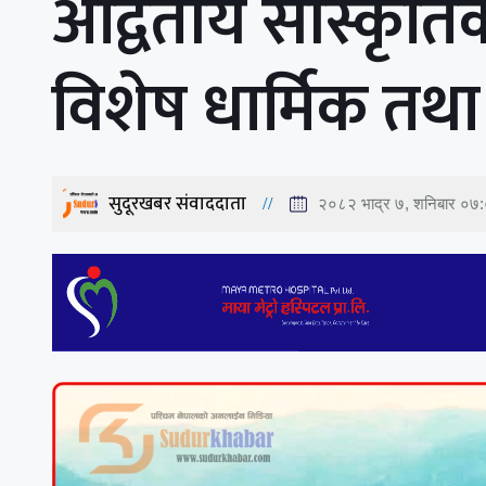
अद्वितीय सांस्कृति
विशेष धार्मिक तथा
सुदूरखबर संवाददाता
२०८२ भाद्र ७, शनिबार ०७