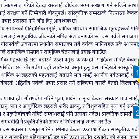
 आत्मसात् गरेको देख्दा यसलाई दीर्घकालसम्म संरक्षण गर्न सकिने आशा
ई संरक्षण गर्ने जिम्मेवारी बोक्नुपर्छ। सांस्कृतिक सम्पदाको निरन्तरता केवल
प्रचार-प्रसारमा पनि जोड दिनु आवश्यक छ।
ानीय समाजको ऐतिहासिक स्मृति, धार्मिक आस्था र सामाजिक मूल्यहरूको पनि
िताले यसलाई सामुदायिक जीवनको अभिन्न अंश बनाएको छ। यस पर्वले समाजमा
 गौरापर्वको अवसरमा स्थानीय समाजका सबै वर्गका मानिसहरू एकै स्थानमा
न्, जसले सामाजिक सद्भाव र सामूहिक चेतनालाई प्रगाढ बनाउँछ।
ार्मिक महत्वलाई अझ बढाउने एउटा प्रमुख कारक हो। पञ्चदेवल मन्दिर केवल
परिचित छ। गौरापर्वमा यहाँ लाखेनाच प्रस्तुत हुनु यस मन्दिरको सांस्कृतिक
 धार्मिक स्थलहरूको महत्वलाई बढाउने मात्र नभई स्थानीय पर्यटनलाई पनि
पर्वजस्तो अद्वितीय पर्वको प्रचार-प्रसार गर्न सकिएमा यसले बैतडी जिल्लाको
्रभाव हो। गौरापर्वमा गरिने पूजा, प्रार्थना र नृत्य केवल संस्कार मात्र नभई
उनु, पात र आयुर्वेदिक लहराले शरीर ढाक्नु, र त्रिशुलसहित नृत्य गर्नु सबैले
र प्रकृतिबीचको गहिरो सम्बन्धलाई पनि उजागर गर्दछ। प्राकृतिक सामग्रीको
चीन समयदेखि नै प्रकृतिप्रतिको आदर र निर्भरतालाई स्मरण गराउँछ।
र्व र यस अवसरमा प्रस्तुत गरिने लाखेनाच केवल एउटा धार्मिक र सांस्कृतिक पर्व
 र सांस्कृतिक पहिचानलाई प्रष्ट पार्ने एउटा सजीव दस्तावेजको रूपमा काम