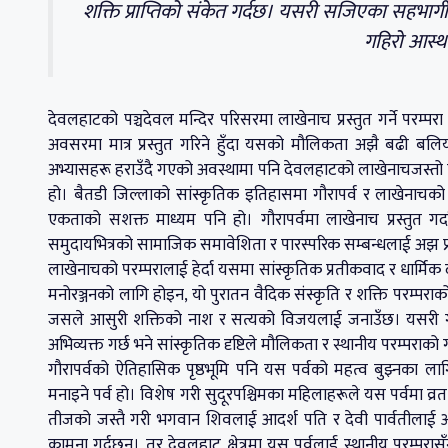
शक्ति प्राप्तिको संकेत गर्दछ। यसरी सजिएका सहभागीहरूल
गहिरो आस्थ
देवलहाटको पञ्चदेवल मन्दिर परिसरमा लाखेनाच प्रस्तुत गर्ने परम्
अवसरमा मात्र प्रस्तुत गरिने हुँदा यसको मौलिकता अझै बढी बल
अभ्यासहरू हराउँदै गएको अवस्थामा पनि देवलहाटको लाखेनाचजस्तो प
हो। बैतडी जिल्लाको सांस्कृतिक इतिहासमा गौरापर्व र लाखेनाचको अ
एकताको सशक्त माध्यम पनि हो। गौरापर्वमा लाखेनाच प्रस्तुत ग
समुदायभित्रको सामाजिक समावेशिता र पारस्परिक सम्बन्धलाई अझ प्
लाखेनाचको परम्परालाई हेर्दा यसमा सांस्कृतिक प्रतीकवाद र धार्मिक द
मनोरञ्जनको लागि होइन, यो पुरातन वैदिक संस्कृति र शक्ति परम्पराको नि
जसले आसुरी शक्तिको नाश र सत्यको विजयलाई जनाउँछ। यसरी गौरापर्व
अभिव्यक्त गर्छ भने सांस्कृतिक दृष्टिले मौलिकता र स्थानीय परम्पराक
गौरापर्वको ऐतिहासिक पृष्ठभूमि पनि यस पर्वको महत्व बुझ्नका लाग
मनाइने पर्व हो। विशेष गरी सुदूरपश्चिमका महिलाहरूले यस पर्वमा व्र
तीजको जस्तै गरी भगवान शिवलाई आदर्श पति र देवी पार्वतीलाई आद
कामना गर्दछन्। तर देवलहाट क्षेत्रमा यस पर्वलाई स्थानीय परम्परास