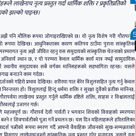
े लाखेनाच नृत्य प्रस्तुत गर्दा धार्मिक शक्ति र प्रकृतिप्रतिको
ाको झल्को पाइन्छ।
परा अझै पनि मौलिक रूपमा जोगाइराखिएको छ। यो नृत्य विशेष गरी गौरापर्वकै
ियो रूपमा देखिन्छ। आधुनिकताका कारण कतिपय ठाउँमा पुराना सांस्कृतिक
रम्परागत नृत्य अझै जीवित रहनु यस समुदायको सांस्कृतिक चेतनाको प्रमाण
निवार्य स्थान छ, र यो परम्परा केवल धार्मिक कार्य मात्र नभई सामुदायिक
र्दा स्थानीय समुदायका सबै वर्गका मानिसहरूको सहभागिता रहन्छ। यसले
रगाढ बनाउने काम गर्दछ।
र्शनको गहिरो प्रभाव देखिन्छ। शरीरमा पात बेरेर त्रिशुलसहित नृत्य गर्नु केवल
रन्तरता हो। त्रिशुललाई हिन्दू धर्ममा शक्ति र सुरक्षा दुवैको प्रतीक मानिन्छ,
मा लाखेनाच प्रस्तुत गर्नुले धार्मिक दृष्टिले शक्ति, साहस र विश्वासलाई
ो गौरवलाई उजागर गर्छ।
ि महत्त्वपूर्ण छ। गौरापर्व देवी पार्वती र भगवान शिवको विवाहको स्मरणमा
त बस्ने र शिवपार्वतीको पूजा गर्ने प्रचलन छ। यस दिन महिलाहरूले हरितालिका
र्श पत्नीको रूपमा स्मरण गर्दै आफ्नो वैवाहिक जीवनको सुख-सम्पन्नताको
ँग मिसाएर लाखेनाचजस्तो सांस्कृतिक नृत्य प्रस्तुत गरेर मनाइन्छ, जसले यस