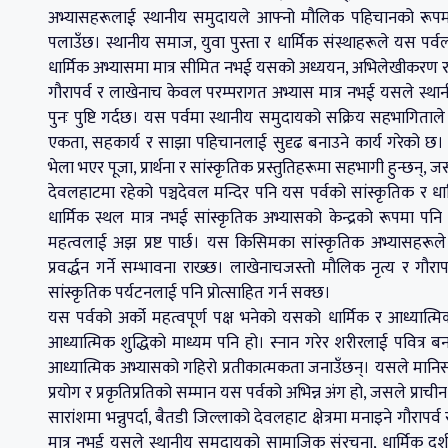
अभ्यासहरूलाई स्थानीय समुदायले आफ्नो मौलिक पहिचानको रूपमा
पलाउँछ। स्थानीय समाज, युवा पुस्ता र धार्मिक संस्थाहरूले यस पर्वला
धार्मिक अभ्यासमा मात्र सीमित नभई यसको अध्ययन, अभिलेखीकरण र 
गौरापर्व र लाखेनाच केवल परम्परागत अभ्यास मात्र नभई यसले स्थ
पुनः पुष्टि गर्दछ। यस पर्वमा स्थानीय समुदायको सक्रिय सहभाग
एकता, सहकार्य र साझा पहिचानलाई सुदृढ बनाउने कार्य गरेको छ।
भेला भएर पूजा, प्रार्थना र सांस्कृतिक प्रस्तुतिहरूमा सहभागी हुन्छ
देवलहाटमा रहेको पञ्चदेवल मन्दिर पनि यस पर्वको सांस्कृतिक र ध
धार्मिक स्थल मात्र नभई सांस्कृतिक अभ्यासको केन्द्रको रूपमा पनि 
महत्वलाई अझ प्रष्ट पार्छ। यस किसिमका सांस्कृतिक अभ्यासहरूले
प्रवर्द्धन गर्ने सम्भावना राख्छ। लाखेनाचजस्तो मौलिक नृत्य र गौरा
सांस्कृतिक पर्यटनलाई पनि प्रोत्साहित गर्न सक्छ।
यस पर्वको अर्को महत्वपूर्ण पक्ष भनेको यसको धार्मिक र आध्यात्मिक प
आध्यात्मिक शुद्धिको माध्यम पनि हो। स्नान गरेर शरीरलाई पवित्र बना
आध्यात्मिक अभ्यासको गहिरो प्रतीकात्मकता जनाउँछन्। यसले मानिस 
प्रयोग र प्रकृतिप्रतिको सम्मान यस पर्वको अभिन्न अंग हो, जसले प्रा
सारांशमा भन्नुपर्दा, बैतडी जिल्लाको देवलहाट क्षेत्रमा मनाइने गौराप
मात्र नभई यसले स्थानीय समुदायको सामाजिक संरचना, धार्मिक दर्शन