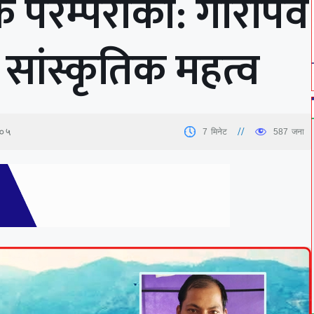
क परम्पराका: गौरापर्व
 सांस्कृतिक महत्व
:०५
7
मिनेट
587
जना