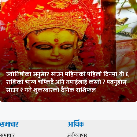
ज्योतिषीका अनुसार साउन महिनाको पहिलो दिनमा यी ६
राशिको भाग्य चम्किदै अनि तपाईलाई कस्तो ? पढ्नुहोस्
साउन १ गते शुकरबारको दैनिक राशिफल
समाचार
आर्थिक
समाचार
अर्थ/व्यापार