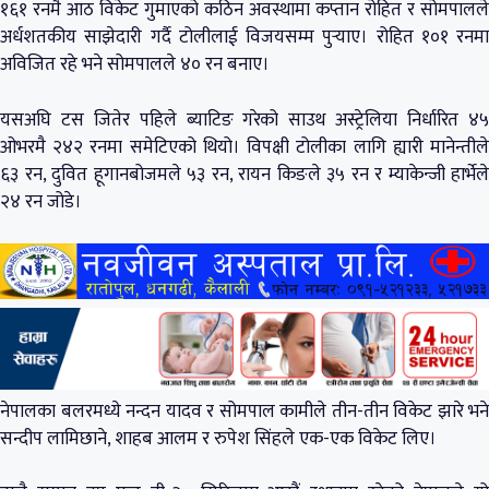
१६१ रनमै आठ विकेट गुमाएको कठिन अवस्थामा कप्तान रोहित र सोमपालले
अर्धशतकीय साझेदारी गर्दै टोलीलाई विजयसम्म पुर्‍याए। रोहित १०१ रनमा
अविजित रहे भने सोमपालले ४० रन बनाए।
यसअघि टस जितेर पहिले ब्याटिङ गरेको साउथ अस्ट्रेलिया निर्धारित ४५
ओभरमै २४२ रनमा समेटिएको थियो। विपक्षी टोलीका लागि ह्यारी मानेन्तीले
६३ रन, दुवित हूगानबोजमले ५३ रन, रायन किङले ३५ रन र म्याकेन्जी हार्भेले
२४ रन जोडे।
नेपालका बलरमध्ये नन्दन यादव र सोमपाल कामीले तीन-तीन विकेट झारे भने
सन्दीप लामिछाने, शाहब आलम र रुपेश सिंहले एक-एक विकेट लिए।