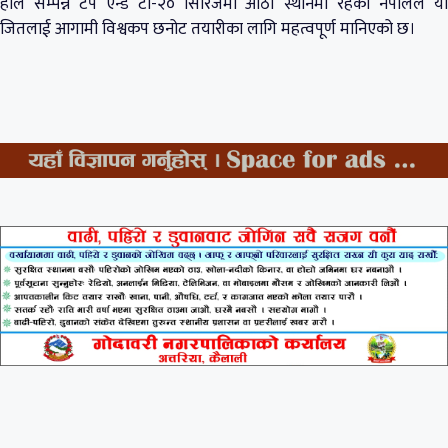
हालै सम्पन्न टप एन्ड टी-२० सिरिजमा आठौं स्थानमा रहेको नेपालले यो
जितलाई आगामी विश्वकप छनोट तयारीका लागि महत्वपूर्ण मानिएको छ।