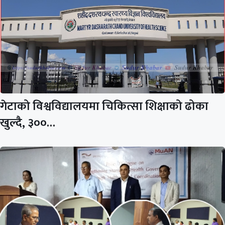
गेटाको विश्वविद्यालयमा चिकित्सा शिक्षाको ढोका
खुल्दै, ३००…