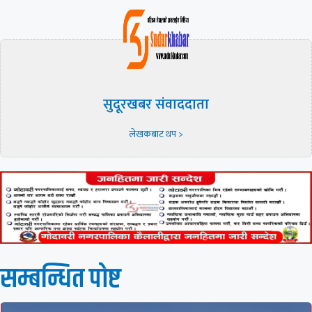
सुदूरखबर संवाददाता
लेखकबाट थप >
सम्बन्धित पाेष्ट