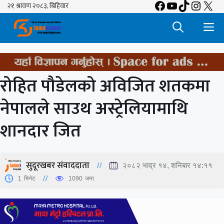
Facebook
YouTube
TikTok
Insta
X
Skip
to
M
content
रोहित पौडेलको अविजित शतकमा
नेपालले साउथ अस्ट्रेलियामाथि
शानदार जित
सुदूरखबर संवाददाता
२०८२ भाद्र १४, शनिबार १४:११
1
मिनेट
1090
जना