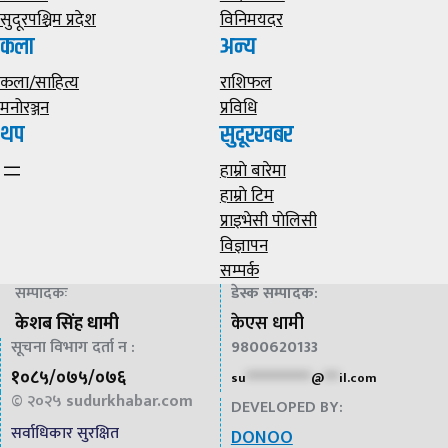
सुदूरपश्चिम प्रदेश
विनिमयदर
कला
अन्य
कला/साहित्य
राशिफल
मनोरञ्जन
प्रविधि
थप
सुदूरखबर
हाम्राे बारेमा
हाम्राे टिम
प्राइभेसी पाेलिसी
विज्ञापन
सम्पर्क
सम्पादकः
डेस्क सम्पादक
:
केशब सिंह धामी
केएस धामी
सूचना विभाग दर्ता न :
9800620133
१०८५/०७५/०७६
su
*************
@
***
il.com
© २०२५
sudurkhabar.com
DEVELOPED BY:
सर्वाधिकार सुरक्षित
DONOO