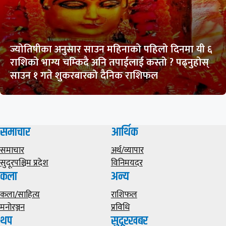
ज्योतिषीका अनुसार साउन महिनाको पहिलो दिनमा यी ६
राशिको भाग्य चम्किदै अनि तपाईलाई कस्तो ? पढ्नुहोस्
साउन १ गते शुकरबारको दैनिक राशिफल
समाचार
आर्थिक
समाचार
अर्थ/व्यापार
सुदूरपश्चिम प्रदेश
विनिमयदर
कला
अन्य
कला/साहित्य
राशिफल
मनोरञ्जन
प्रविधि
थप
सुदूरखबर