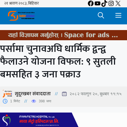
Facebook
YouTube
TikTok
Insta
X
Skip
to
M
content
पर्सामा चुनावअघि धार्मिक द्वन्द्व
फैलाउने योजना विफल: ९ सुतली
बमसहित ३ जना पक्राउ
सुदूरखबर संवाददाता
२०८२ फाल्गुन २०, बुधबार ११:१५
1
मिनेट
398
जना