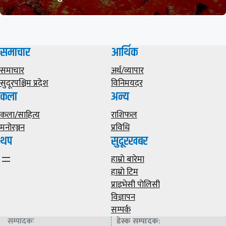
समाचार
आर्थिक
समाचार
अर्थ/व्यापार
सुदूरपश्चिम प्रदेश
विनिमयदर
कला
अन्य
कला/साहित्य
राशिफल
मनोरञ्जन
प्रविधि
थप
सुदूरखबर
हाम्राे बारेमा
हाम्राे टिम
प्राइभेसी पाेलिसी
विज्ञापन
सम्पर्क
सम्पादकः
डेस्क सम्पादक
: