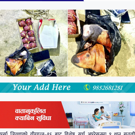
पर्सा जिल्लाको वीरगन्ज–१६ बाट विशेष सर्च अपरेसनमा ९ थान सुतली