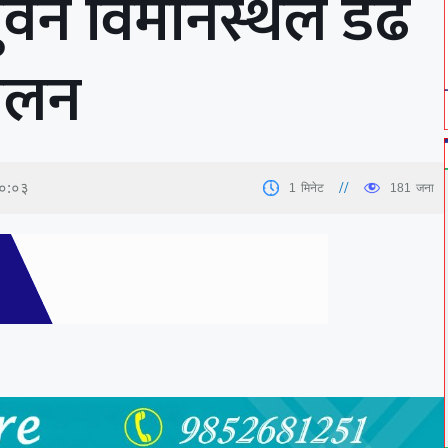
ुवन विमानस्थल डेढ
चालन
१०:०३
1
मिनेट
181
जना