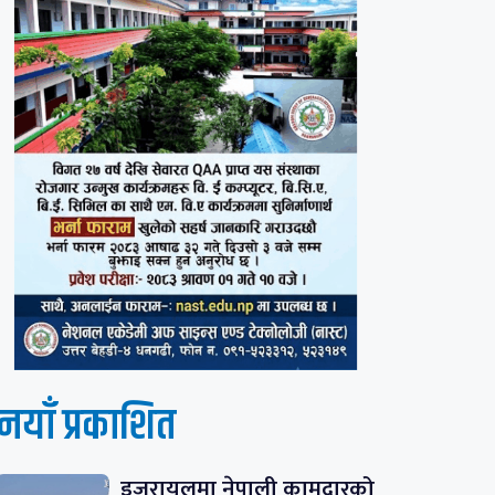
नयाँ प्रकाशित
इजरायलमा नेपाली कामदारको