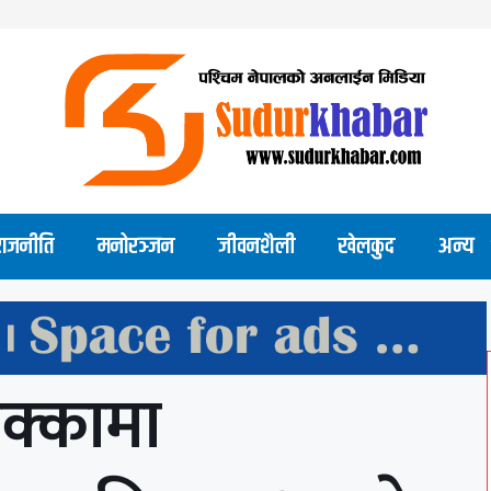
राजनीति
मनोरञ्जन
जीवनशैली
खेलकुद
अन्य
क्कामा