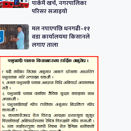
पार्कमै खर्च, नगरपालिका
परिसर सजाइयो
मल नपाएपछि धनगढी–११
वडा कार्यालयमा किसानले
लगाए ताला