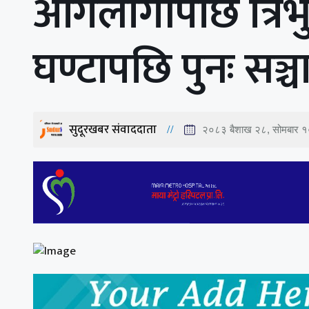
आगलागीपछि त्रिभ
घण्टापछि पुनः सञ्
सुदूरखबर संवाददाता
२०८३ बैशाख २८, सोमबार 