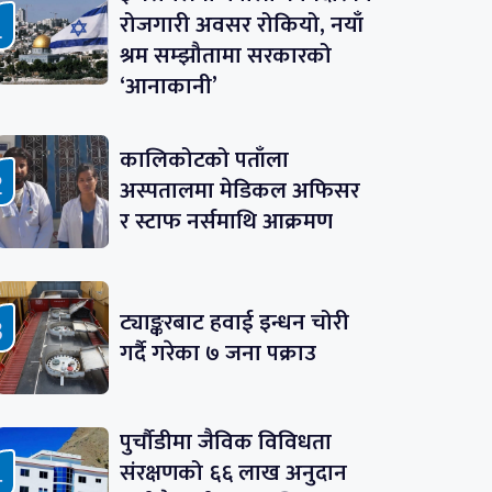
रोजगारी अवसर रोकियो, नयाँ
श्रम सम्झौतामा सरकारको
‘आनाकानी’
कालिकोटको पताँला
अस्पतालमा मेडिकल अफिसर
र स्टाफ नर्समाथि आक्रमण
ट्याङ्करबाट हवाई इन्धन चोरी
गर्दै गरेका ७ जना पक्राउ
पुर्चौडीमा जैविक विविधता
संरक्षणको ६६ लाख अनुदान