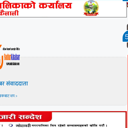
बर संवाददाता
खकबाट थप >