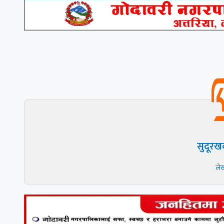
सुदूरख
ले