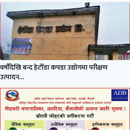
वर्षौँदेखि बन्द हेटौँडा कपडा उद्योगमा परीक्षण
उत्पादन…