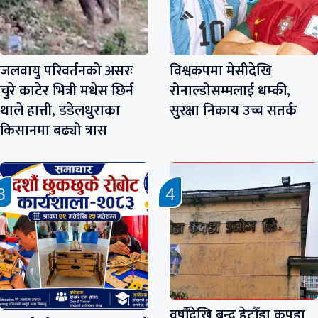
जलवायु परिवर्तनको असरः
विश्वकपमा मेसीदेखि
चुरे काटेर भित्री मधेस छिर्न
रोनाल्डोसम्मलाई धम्की,
थाले हात्ती, डडेलधुराका
सुरक्षा निकाय उच्च सतर्क
किसानमा बढ्यो त्रास
वर्षौँदेखि बन्द हेटौँडा कपडा