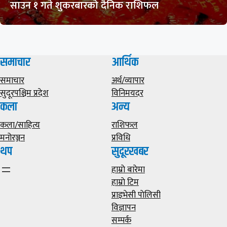
साउन १ गते शुकरबारको दैनिक राशिफल
समाचार
आर्थिक
समाचार
अर्थ/व्यापार
सुदूरपश्चिम प्रदेश
विनिमयदर
कला
अन्य
कला/साहित्य
राशिफल
मनोरञ्जन
प्रविधि
थप
सुदूरखबर
हाम्राे बारेमा
हाम्राे टिम
प्राइभेसी पाेलिसी
विज्ञापन
सम्पर्क