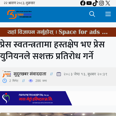
Facebook
YouTube
TikTok
Insta
X
Skip
to
M
content
प्रेस स्वतन्त्रतामा हस्तक्षेप भए प्रेस
युनियनले सशक्त प्रतिरोध गर्ने
सुदूरखबर संवाददाता
२०८३ जेष्ठ १३, बुधबार २०:३९
2
मिनेट
286
जना