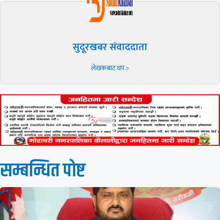
सुदूरखबर संवाददाता
लेखकबाट थप >
सम्बन्धित पाेष्ट