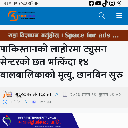
Facebook
YouTube
TikTok
Insta
X
Skip
to
M
content
पाकिस्तानको लाहोरमा ट्युसन
सेन्टरको छत भत्किँदा १४
बालबालिकाको मृत्यु, छानबिन सुरु
सुदूरखबर संवाददाता
२०८३ असार १७, बुधबार ०७:०२
1
मिनेट
157
जना