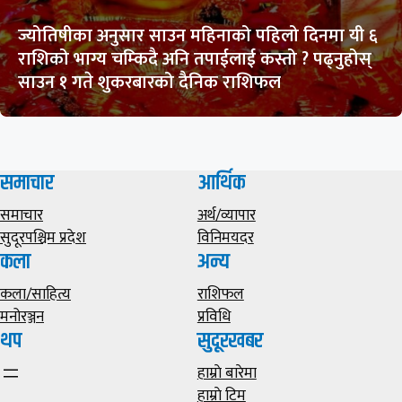
ज्योतिषीका अनुसार साउन महिनाको पहिलो दिनमा यी ६
राशिको भाग्य चम्किदै अनि तपाईलाई कस्तो ? पढ्नुहोस्
साउन १ गते शुकरबारको दैनिक राशिफल
समाचार
आर्थिक
समाचार
अर्थ/व्यापार
सुदूरपश्चिम प्रदेश
विनिमयदर
कला
अन्य
कला/साहित्य
राशिफल
मनोरञ्जन
प्रविधि
थप
सुदूरखबर
हाम्राे बारेमा
हाम्राे टिम