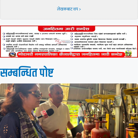
लेखकबाट थप >
सम्बन्धित पाेष्ट