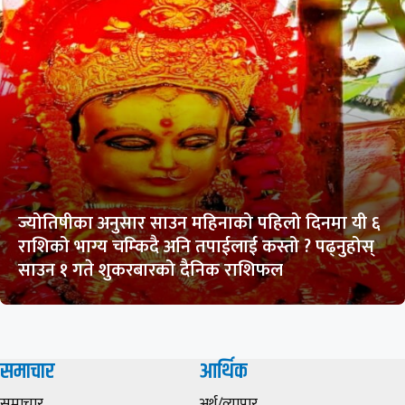
ज्योतिषीका अनुसार साउन महिनाको पहिलो दिनमा यी ६
राशिको भाग्य चम्किदै अनि तपाईलाई कस्तो ? पढ्नुहोस्
साउन १ गते शुकरबारको दैनिक राशिफल
समाचार
आर्थिक
समाचार
अर्थ/व्यापार