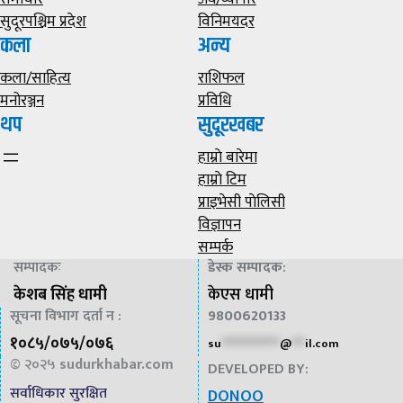
सुदूरपश्चिम प्रदेश
विनिमयदर
कला
अन्य
कला/साहित्य
राशिफल
मनोरञ्जन
प्रविधि
थप
सुदूरखबर
हाम्राे बारेमा
हाम्राे टिम
प्राइभेसी पाेलिसी
विज्ञापन
सम्पर्क
सम्पादकः
डेस्क सम्पादक
:
केशब सिंह धामी
केएस धामी
सूचना विभाग दर्ता न :
9800620133
१०८५/०७५/०७६
su
*************
@
***
il.com
© २०२५
sudurkhabar.com
DEVELOPED BY:
सर्वाधिकार सुरक्षित
DONOO