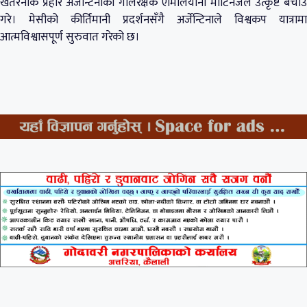
खतरनाक प्रहार अर्जेन्टिनाका गोलरक्षक एमिलियानो मार्टिनेजले उत्कृष्ट बचाउ
गरे। मेसीको कीर्तिमानी प्रदर्शनसँगै अर्जेन्टिनाले विश्वकप यात्रामा
आत्मविश्वासपूर्ण सुरुवात गरेको छ।