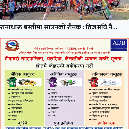
रानाथारू बस्तीमा साउनको रौनक : तिजअघि नै…