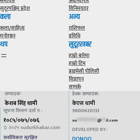
समाचार
अर्थ/व्यापार
सुदूरपश्चिम प्रदेश
विनिमयदर
कला
अन्य
कला/साहित्य
राशिफल
मनोरञ्जन
प्रविधि
थप
सुदूरखबर
हाम्राे बारेमा
हाम्राे टिम
प्राइभेसी पाेलिसी
विज्ञापन
सम्पर्क
सम्पादकः
डेस्क सम्पादक
:
केशब सिंह धामी
केएस धामी
सूचना विभाग दर्ता न :
9800620133
१०८५/०७५/०७६
su
*************
@
***
il.com
© २०२५
sudurkhabar.com
DEVELOPED BY:
सर्वाधिकार सुरक्षित
DONOO