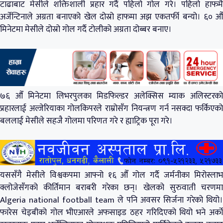
टाढाबाट मेसीले शक्तिशाली प्रहार गर्दै पहिलो गोल गरे। पहिलो हाफमै
अर्जेन्टिनाले अग्रता बनाएको खेल दोस्रो हाफमा अझ एकतर्फी बन्यो। ६० औँ
मिनेटमा मेसीले दोस्रो गोल गर्दै टोलीको अग्रता दोब्बर बनाए।
७६ औँ मिनेटमा लिभरपुलका मिडफिल्डर अलेक्सिस म्याक अलिस्टरको
प्रहारलाई अल्जेरियाका गोलकिपरले राम्रोसँग नियन्त्रण गर्न नसक्दा फर्किएको
बललाई मेसीले सहजै गोलमा परिणत गरे र ह्याट्रिक पूरा गरे।
यससँगै मेसीले विश्वकपमा आफ्नो १६ औँ गोल गर्दै जर्मनीका मिरोस्लाभ
क्लोजेसँगको कीर्तिमान बराबरी गरेका छन्। खेलको सुरुवाती चरणमा
Algeria national football team ले पनि अवसर सिर्जना गरेको थियो।
फारेस चेइबीको गोल भीएआरले अफसाइड ठहर गरिदिएको थियो भने अर्को