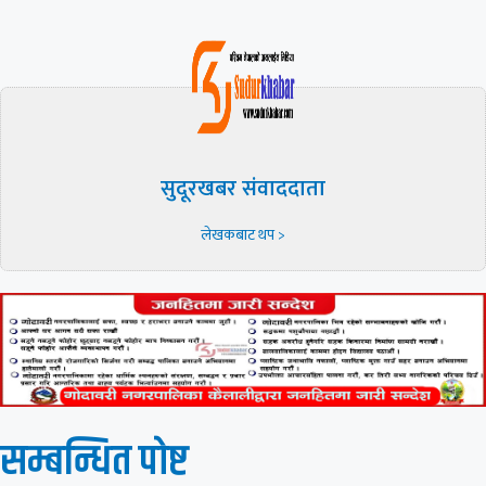
सुदूरखबर संवाददाता
लेखकबाट थप >
सम्बन्धित पाेष्ट