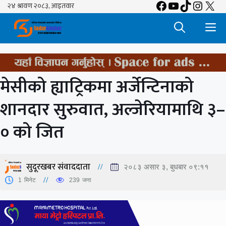
Facebook
YouTube
TikTok
Insta
X
Skip
to
M
content
मेसीको ह्याट्रिकमा अर्जेन्टिनाको
शानदार सुरुवात, अल्जेरियामाथि ३–
० को जित
सुदूरखबर संवाददाता
२०८३ असार ३, बुधबार ०९:११
1
मिनेट
239
जना