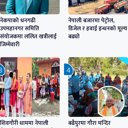
नेकपाको धनगढी
नेपाली बजारमा पेट्रोल,
उपमहानगर समिति
डिजेल र हवाई इन्धनको मूल्य
संयोजकमा ललित खत्रीलाई
बढ्यो
जिम्मेवारी
शिवगौरी धाममा नेपाली
बढैपुरमा गौरा मन्दिर