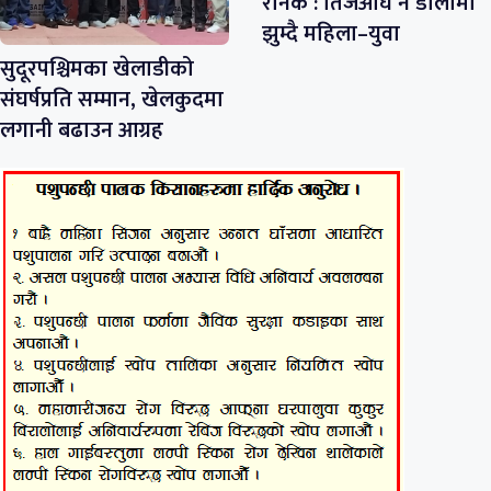
रौनक : तिजअघि नै डोलामा
झुम्दै महिला–युवा
सुदूरपश्चिमका खेलाडीको
संघर्षप्रति सम्मान, खेलकुदमा
लगानी बढाउन आग्रह