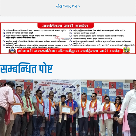
लेखकबाट थप >
सम्बन्धित पाेष्ट