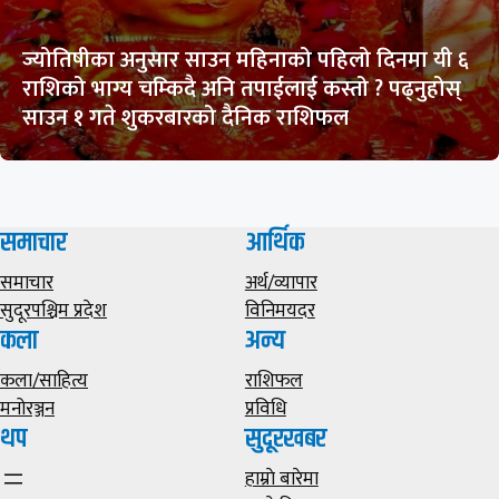
ज्योतिषीका अनुसार साउन महिनाको पहिलो दिनमा यी ६
राशिको भाग्य चम्किदै अनि तपाईलाई कस्तो ? पढ्नुहोस्
साउन १ गते शुकरबारको दैनिक राशिफल
समाचार
आर्थिक
समाचार
अर्थ/व्यापार
सुदूरपश्चिम प्रदेश
विनिमयदर
कला
अन्य
कला/साहित्य
राशिफल
मनोरञ्जन
प्रविधि
थप
सुदूरखबर
हाम्राे बारेमा