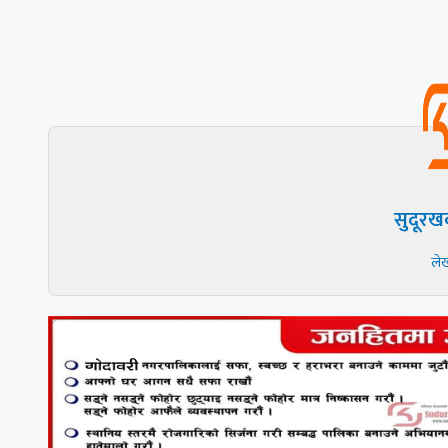
सुदूरख
ले