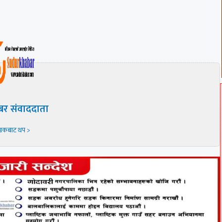
बर संवाददाता
खकबाट थप >