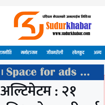
राजनीति
मनोरञ्जन
जीवनशैली
खेलकुद
अन्य
अल्टिमेटम : २१