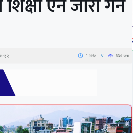
 शिक्षा ऐन जारी गर्न
१७:३२
1
मिनेट
634
जना