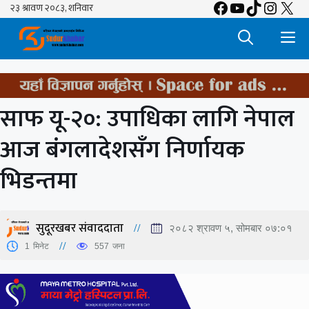
Facebook
YouTube
TikTok
Insta
X
Skip
to
M
content
साफ यू-२०: उपाधिका लागि नेपाल
आज बंगलादेशसँग निर्णायक
भिडन्तमा
सुदूरखबर संवाददाता
२०८२ श्रावण ५, सोमबार ०७:०१
1
मिनेट
557
जना