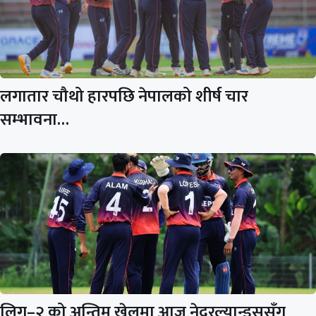
लगातार चौथो हारपछि नेपालको शीर्ष चार
सम्भावना…
लिग–२ को अन्तिम खेलमा आज नेदरल्यान्ड्ससँग