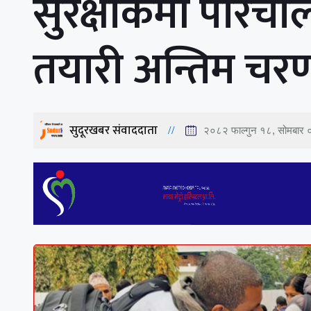
सुरक्षाकर्मी परिचाल
तयारी अन्तिम चर
सुदूरखबर संवाददाता
२०८२ फाल्गुन १८, सोमबार