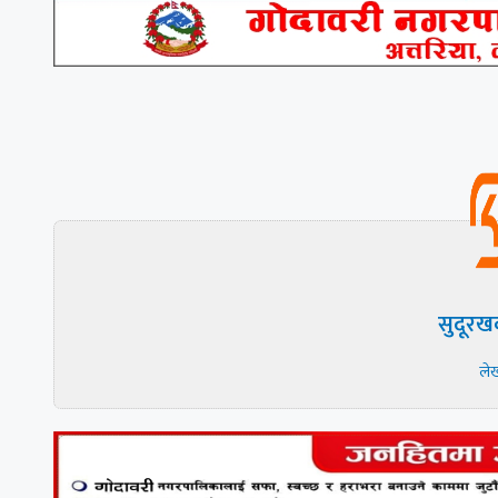
सुदूरख
ले