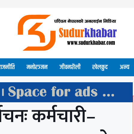
राजनीति
मनोरञ्जन
जीवनशैली
खेलकुद
अन्य
वाचनः कर्मचारी–