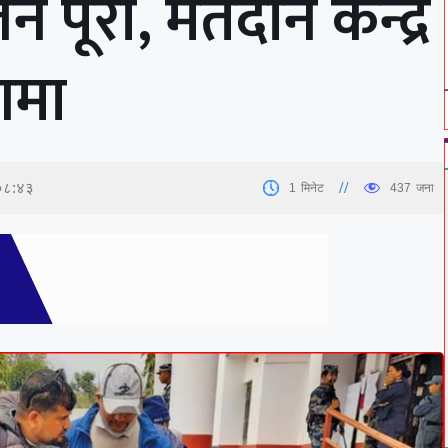
न पूरा, मतदान केन्द्र
णमा
 ०८:४३
1
मिनेट
437
जना