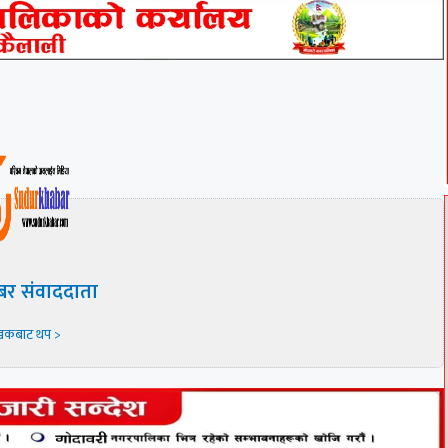
बर संवाददाता
खकबाट थप >