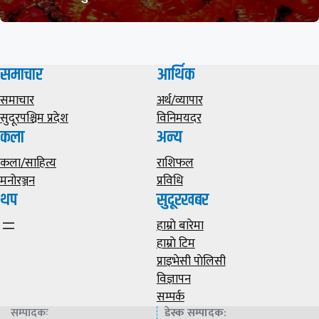
समाचार
आर्थिक
समाचार
अर्थ/व्यापार
सुदूरपश्चिम प्रदेश
विनिमयदर
कला
अन्य
कला/साहित्य
राशिफल
मनोरञ्जन
प्रविधि
थप
सुदूरखबर
हाम्राे बारेमा
हाम्राे टिम
प्राइभेसी पाेलिसी
विज्ञापन
सम्पर्क
सम्पादकः
डेस्क सम्पादक
: