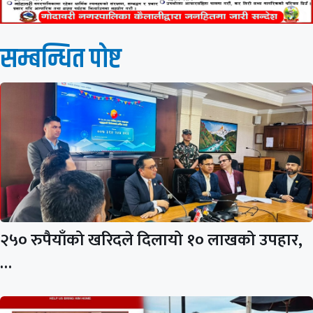
सम्बन्धित पाेष्ट
२५० रुपैयाँको खरिदले दिलायो १० लाखको उपहार,
…