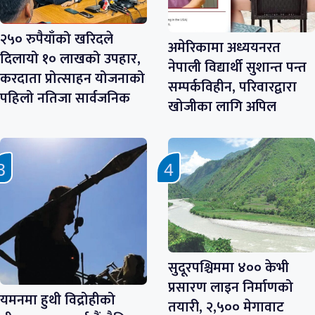
२५० रुपैयाँको खरिदले
अमेरिकामा अध्ययनरत
दिलायो १० लाखको उपहार,
नेपाली विद्यार्थी सुशान्त पन्त
करदाता प्रोत्साहन योजनाको
सम्पर्कविहीन, परिवारद्वारा
पहिलो नतिजा सार्वजनिक
खोजीका लागि अपिल
सुदूरपश्चिममा ४०० केभी
प्रसारण लाइन निर्माणको
यमनमा हुथी विद्रोहीको
तयारी, २,५०० मेगावाट