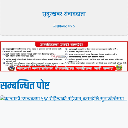
सुदूरखबर संवाददाता
लेखकबाट थप >
सम्बन्धित पाेष्ट