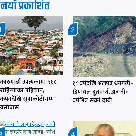
नयाँ प्रकाशित
काठमाडौं उपत्यकामा ५६८
१८ वर्षदेखि अलपत्र धनगढी–
रोहिंग्याको पहिचान,
दिपायल द्रुतमार्ग, अब तीन
कपनदेखि सुनाकोठीसम्म
वर्षभित्र सक्ने दाबी
बसोबास