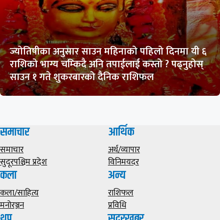
ज्योतिषीका अनुसार साउन महिनाको पहिलो दिनमा यी ६
राशिको भाग्य चम्किदै अनि तपाईलाई कस्तो ? पढ्नुहोस्
साउन १ गते शुकरबारको दैनिक राशिफल
समाचार
आर्थिक
समाचार
अर्थ/व्यापार
सुदूरपश्चिम प्रदेश
विनिमयदर
कला
अन्य
कला/साहित्य
राशिफल
मनोरञ्जन
प्रविधि
थप
सुदूरखबर