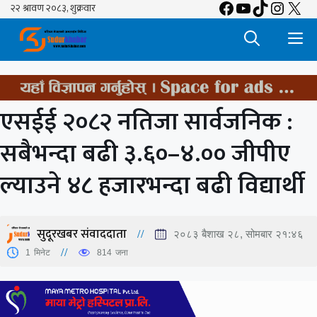
Facebook
YouTube
TikTok
Insta
X
Skip
to
M
content
एसईई २०८२ नतिजा सार्वजनिक :
सबैभन्दा बढी ३.६०–४.०० जीपीए
ल्याउने ४८ हजारभन्दा बढी विद्यार्थी
सुदूरखबर संवाददाता
२०८३ बैशाख २८, सोमबार २१:४६
1
मिनेट
814
जना