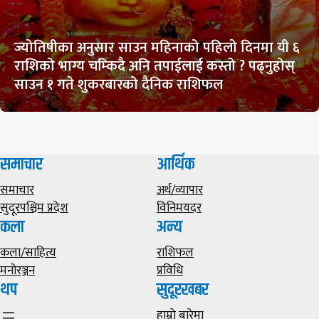
ज्योतिषीका अनुसार साउन महिनाको पहिलो दिनमा यी ६
राशिको भाग्य चम्किदै अनि तपाईलाई कस्तो ? पढ्नुहोस्
साउन १ गते शुकरबारको दैनिक राशिफल
समाचार
आर्थिक
समाचार
अर्थ/व्यापार
सुदूरपश्चिम प्रदेश
विनिमयदर
कला
अन्य
कला/साहित्य
राशिफल
मनोरञ्जन
प्रविधि
थप
सुदूरखबर
हाम्राे बारेमा