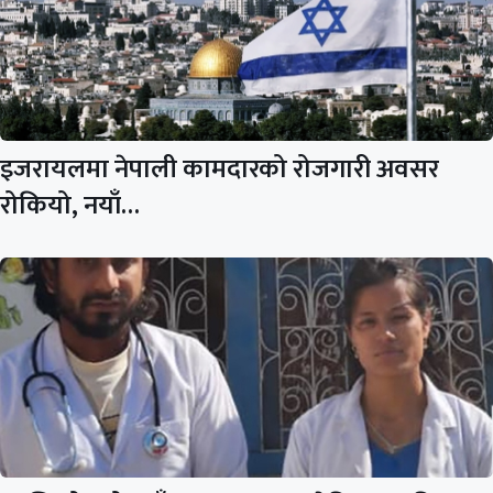
इजरायलमा नेपाली कामदारको रोजगारी अवसर
रोकियो, नयाँ…