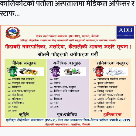
कालिकोटको पताँला अस्पतालमा मेडिकल अफिसर र
स्टाफ…