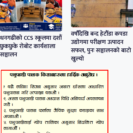
वर्षौँदेखि बन्द हेटौँडा कपडा
धनगढीको CCS स्कूलमा दशौं
उद्योगमा परीक्षण उत्पादन
छुकछुके रोबोट कार्यशाला
सफल, पुनः सञ्चालनको बाटो
सञ्चालन
खुल्यो