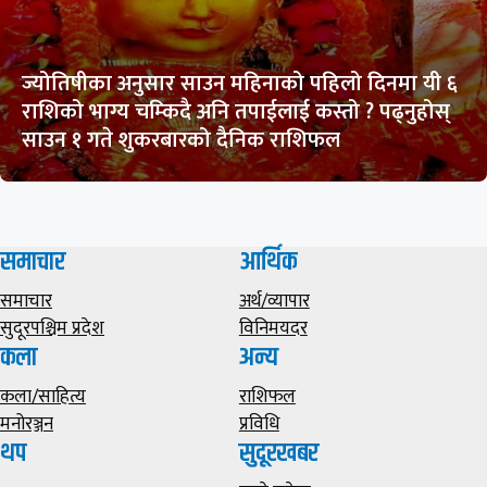
ज्योतिषीका अनुसार साउन महिनाको पहिलो दिनमा यी ६
राशिको भाग्य चम्किदै अनि तपाईलाई कस्तो ? पढ्नुहोस्
साउन १ गते शुकरबारको दैनिक राशिफल
समाचार
आर्थिक
समाचार
अर्थ/व्यापार
सुदूरपश्चिम प्रदेश
विनिमयदर
कला
अन्य
कला/साहित्य
राशिफल
मनोरञ्जन
प्रविधि
थप
सुदूरखबर