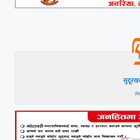
सुदूरख
ले