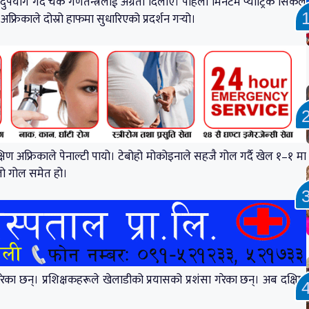
योग गर्दै चेक गणतन्त्रलाई अग्रता दिलाए। पहिलो मिनेटमै प्याट्रिक सिकले
रिकाले दोस्रो हाफमा सुधारिएको प्रदर्शन गर्‍यो।
िण अफ्रिकाले पेनाल्टी पायो। टेबोहो मोकोइनाले सहजै गोल गर्दै खेल १–१ मा
िलो गोल समेत हो।
ेका छन्। प्रशिक्षकहरूले खेलाडीको प्रयासको प्रशंसा गरेका छन्। अब दक्षिण