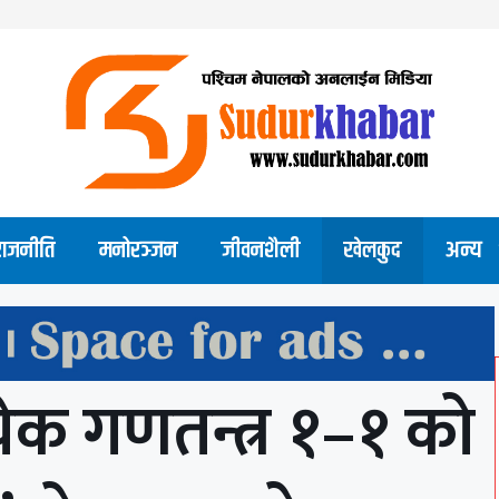
राजनीति
मनोरञ्जन
जीवनशैली
खेलकुद
अन्य
चेक गणतन्त्र १–१ को