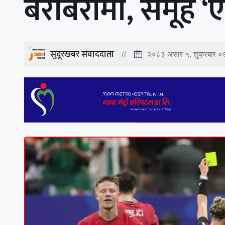
बराबरीमा, समूह ‘ए
सुदूरखबर संवाददाता
२०८३ असार ५, शुक्रबार ०