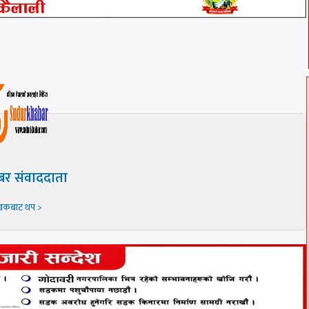
बर संवाददाता
खकबाट थप >