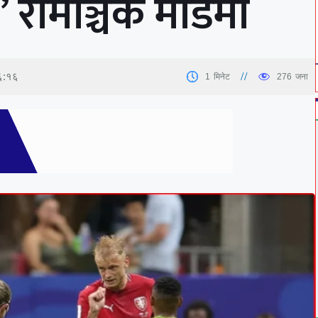
’ रोमाञ्चक मोडमा
६:१६
1
मिनेट
276
जना