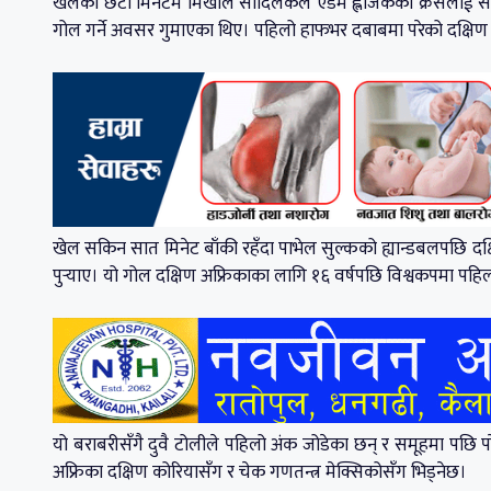
खेलको छैटौँ मिनेटमै मिखाल सादिलेकले एडम ह्लोजेकको क्रसलाई सदुप
गोल गर्ने अवसर गुमाएका थिए। पहिलो हाफभर दबाबमा परेको दक्षिण अफ्
खेल सकिन सात मिनेट बाँकी रहँदा पाभेल सुल्कको ह्यान्डबलपछि दक्ष
पुर्‍याए। यो गोल दक्षिण अफ्रिकाका लागि १६ वर्षपछि विश्वकपमा पह
यो बराबरीसँगै दुवै टोलीले पहिलो अंक जोडेका छन् र समूहमा पछि पर
अफ्रिका दक्षिण कोरियासँग र चेक गणतन्त्र मेक्सिकोसँग भिड्नेछ।