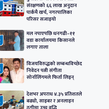
संरक्षणको ६६ लाख अनुदान
पार्कमै खर्च, नगरपालिका
परिसर सजाइयो
मल नपाएपछि धनगढी–११
वडा कार्यालयमा किसानले
लगाए ताला
विजयविरुद्धको सम्बन्धविच्छेद
निवेदन पत्नी संगीता
सोर्नालिंगमले फिर्ता लिइन्
देशभर अपराध ४.३५ प्रतिशतले
बढ्यो, साइबर र अनलाइन
ठगीमा उच्च वृद्धि