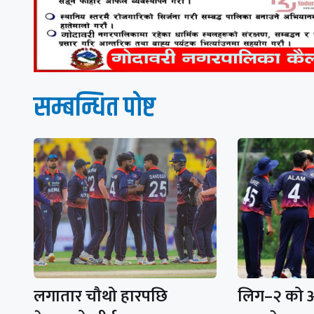
सम्बन्धित पाेष्ट
लगातार चौथो हारपछि
लिग–२ को अ