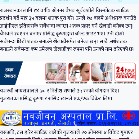
राजस्थानका लागि १४ वर्षीय ओपनर वैभव सूर्यवंशीले विस्फोटक ब्याटिङ
प्रदर्शन गर्दै मात्र ३५ बलमा शतक पुरा गरे। उनले १७ बलमै अर्धशतक बनाउँदै
आईपीएल इतिहासकै सबैभन्दा कान्छा शतक प्रहार गर्ने खेलाडी बनेका छन्।
वैभवले १०१ रन बनाएर प्रसिद्ध कृष्णाद्वारा बोल्ड आउट भए। उनी दोस्रो
सबैभन्दा छिटो शतक बनाउने खेलाडीसमेत बनेका छन्। साथै, अर्धशतक
बनाउने सबैभन्दा कम उमेरका खेलाडीका रूपमा पनि उनको नाम दरिएको छ।
यशस्वी जायसवालले ७० र नितीश राणाले ३५ रनको योगदान दिए।
गुजरातका प्रसिद्ध कृष्णा र रासिद खानले एक/एक विकेट लिए।
यसअघि, टस हारेर ब्याटिङ थालेको गुजरातले २० ओभरमा ४ विकेट गुमाएर