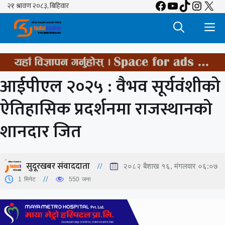
Facebook
YouTube
TikTok
Insta
X
Skip
to
M
content
आईपीएल २०२५ : वैभव सूर्यवंशीको
ऐतिहासिक प्रदर्शनमा राजस्थानको
शानदार जित
सुदूरखबर संवाददाता
२०८२ बैशाख १६, मंगलवार ०६:०७
1
मिनेट
550
जना