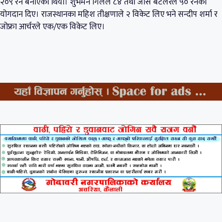
२०९ रन बनाएको थियो। शुभमन गिलले ८४ तथा जोस बटलरले ५० रनको
योगदान दिए। राजस्थानका महिश तीक्षणाले २ विकेट लिए भने सन्दीप शर्मा र
जोफ्रा आर्चरले एक/एक विकेट लिए।