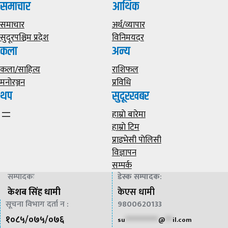
समाचार
आर्थिक
समाचार
अर्थ/व्यापार
सुदूरपश्चिम प्रदेश
विनिमयदर
कला
अन्य
कला/साहित्य
राशिफल
मनोरञ्जन
प्रविधि
थप
सुदूरखबर
हाम्राे बारेमा
हाम्राे टिम
प्राइभेसी पाेलिसी
विज्ञापन
सम्पर्क
सम्पादकः
डेस्क सम्पादक
:
केशब सिंह धामी
केएस धामी
सूचना विभाग दर्ता न :
9800620133
१०८५/०७५/०७६
su
*************
@
***
il.com