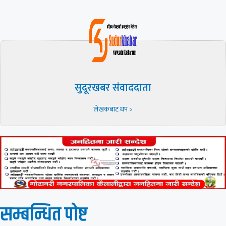
सुदूरखबर संवाददाता
लेखकबाट थप >
सम्बन्धित पाेष्ट