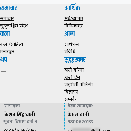
समाचार
आर्थिक
समाचार
अर्थ/व्यापार
सुदूरपश्चिम प्रदेश
विनिमयदर
कला
अन्य
कला/साहित्य
राशिफल
मनोरञ्जन
प्रविधि
थप
सुदूरखबर
हाम्राे बारेमा
हाम्राे टिम
प्राइभेसी पाेलिसी
विज्ञापन
सम्पर्क
सम्पादकः
डेस्क सम्पादक
:
केशब सिंह धामी
केएस धामी
सूचना विभाग दर्ता न :
9800620133
१०८५/०७५/०७६
su
*************
@
***
il.com