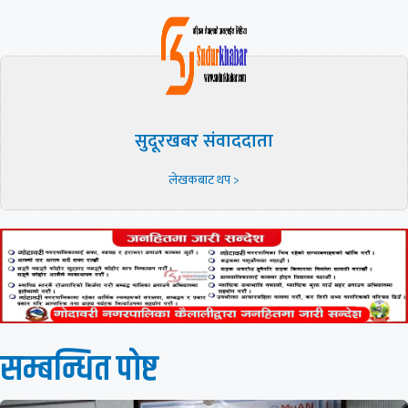
सुदूरखबर संवाददाता
लेखकबाट थप >
सम्बन्धित पाेष्ट