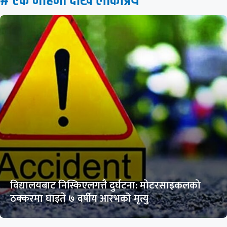
# एक महिना देखि लाेकप्रिय
विद्यालयबाट निस्किएलगत्तै दुर्घटना: मोटरसाइकलको
ठक्करमा घाइते ७ वर्षीय आरभको मृत्यु