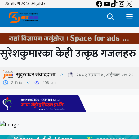
Facebook
YouTube
TikTok
Insta
X
Skip
to
M
content
सुरेशकुमारका केही उत्कृष्ठ गजलहरु
सुदूरखबर संवाददाता
२०८२ श्रावण ४, आईतवार ०७:२८
2
मिनेट
496
जना