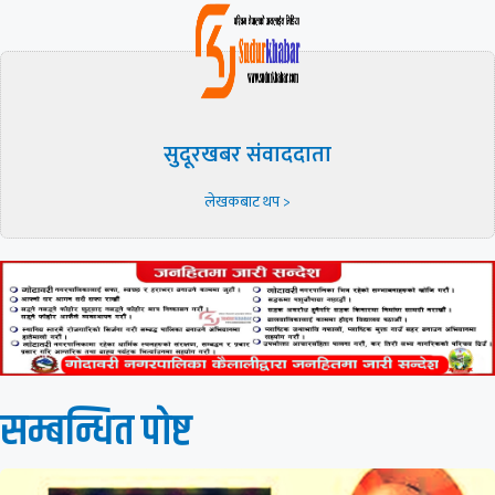
सुदूरखबर संवाददाता
लेखकबाट थप >
सम्बन्धित पाेष्ट