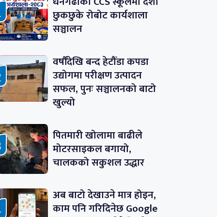
धनगढीको CCS स्कूलमा दशौं
छुकछुके रोबोट कार्यशाला
सञ्चालन
वर्षौँदेखि बन्द हेटौँडा कपडा
उद्योगमा परीक्षण उत्पादन
सफल, पुनः सञ्चालनको बाटो
खुल्यो
पितमारी खोलामा बाढीले
मोटरसाइकल बगायो,
चालकको सकुशल उद्धार
अब बाटो देखाउने मात्र होइन,
काम पनि गरिदिनेछ Google