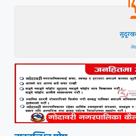
सुदूरख
ले