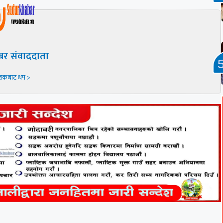
बर संवाददाता
खकबाट थप >