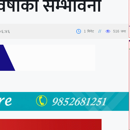
 वर्षाको सम्भावना
 ०६:४६
1
मिनेट
516
जना