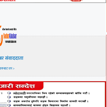
बर संवाददाता
खकबाट थप >