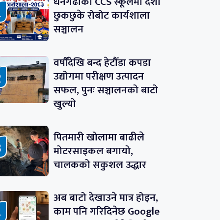
धनगढीको CCS स्कूलमा दशौं
छुकछुके रोबोट कार्यशाला
सञ्चालन
वर्षौँदेखि बन्द हेटौँडा कपडा
उद्योगमा परीक्षण उत्पादन
सफल, पुनः सञ्चालनको बाटो
खुल्यो
पितमारी खोलामा बाढीले
मोटरसाइकल बगायो,
चालकको सकुशल उद्धार
अब बाटो देखाउने मात्र होइन,
काम पनि गरिदिनेछ Google