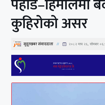
पहाड–हिमालमा बदल
कुहिरोको असर
सुदूरखबर संवाददाता
२०८२ माघ २६, सोमबार ०६