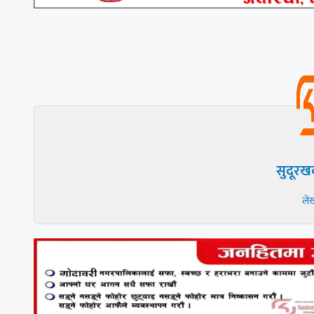
सुदूरख
ले