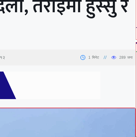
ी, तराईमा हुस्सु र
:१२
1
मिनेट
289
जना