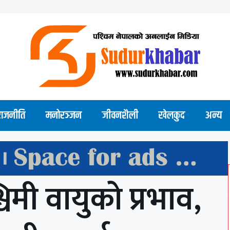
राजनीति
मनोरञ्जन
जीवनशैली
खेलकुद
अन्य
मी वायुको प्रभाव,