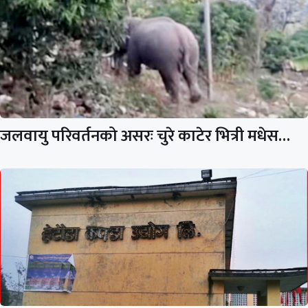
जलवायु परिवर्तनको असरः चुरे काटेर भित्री मधेस…