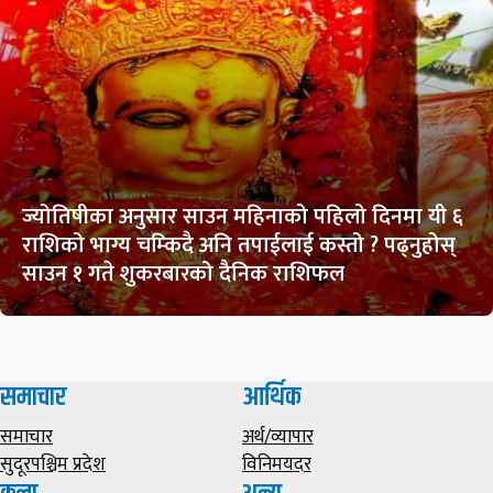
ज्योतिषीका अनुसार साउन महिनाको पहिलो दिनमा यी ६
राशिको भाग्य चम्किदै अनि तपाईलाई कस्तो ? पढ्नुहोस्
साउन १ गते शुकरबारको दैनिक राशिफल
समाचार
आर्थिक
समाचार
अर्थ/व्यापार
सुदूरपश्चिम प्रदेश
विनिमयदर