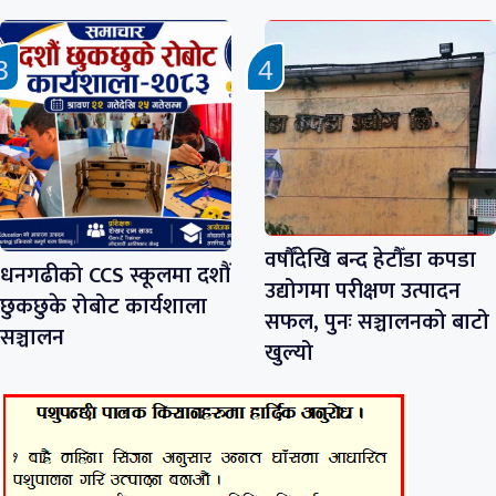
वर्षौँदेखि बन्द हेटौँडा कपडा
धनगढीको CCS स्कूलमा दशौं
उद्योगमा परीक्षण उत्पादन
छुकछुके रोबोट कार्यशाला
सफल, पुनः सञ्चालनको बाटो
सञ्चालन
खुल्यो