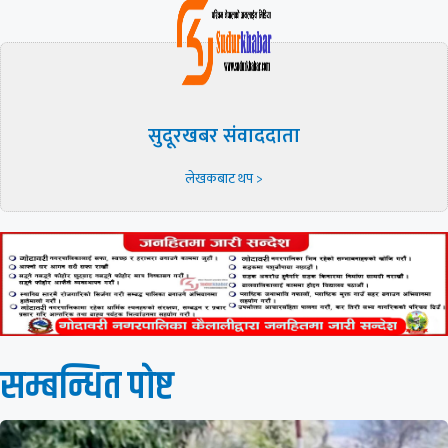
सुदूरखबर संवाददाता
लेखकबाट थप >
सम्बन्धित पाेष्ट