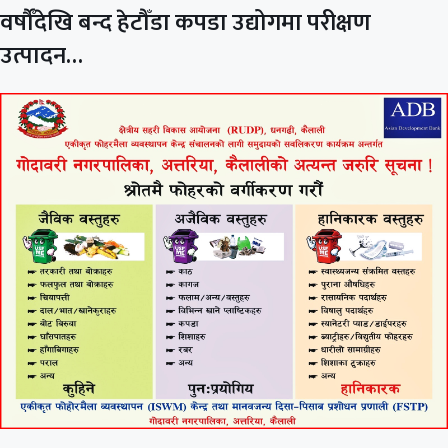
वर्षौँदेखि बन्द हेटौँडा कपडा उद्योगमा परीक्षण
उत्पादन…