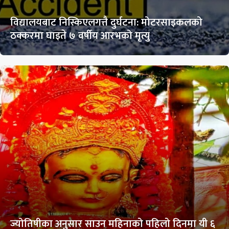
विद्यालयबाट निस्किएलगत्तै दुर्घटना: मोटरसाइकलको
ठक्करमा घाइते ७ वर्षीय आरभको मृत्यु
ज्योतिषीका अनुसार साउन महिनाको पहिलो दिनमा यी ६