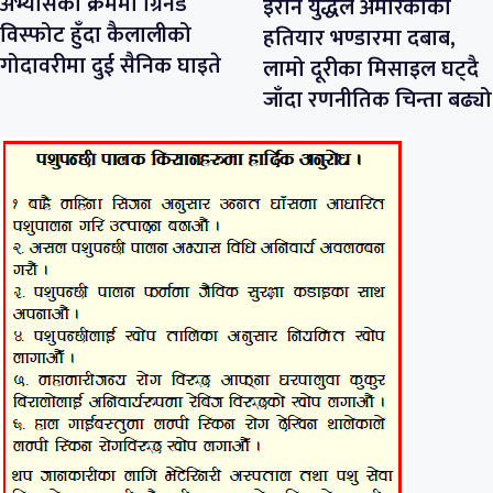
अभ्यासका क्रममा ग्रिनेड
इरान युद्धले अमेरिकाको
विस्फोट हुँदा कैलालीको
हतियार भण्डारमा दबाब,
गोदावरीमा दुई सैनिक घाइते
लामो दूरीका मिसाइल घट्दै
जाँदा रणनीतिक चिन्ता बढ्यो