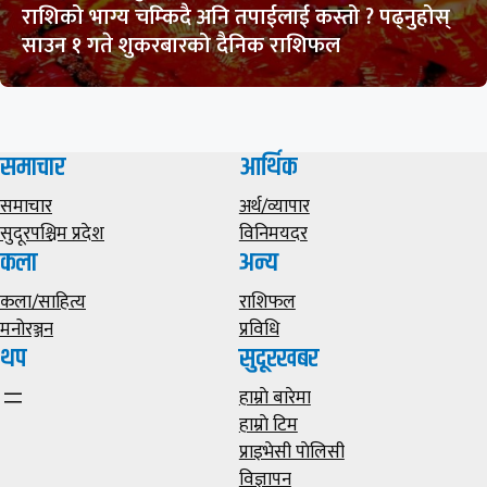
राशिको भाग्य चम्किदै अनि तपाईलाई कस्तो ? पढ्नुहोस्
साउन १ गते शुकरबारको दैनिक राशिफल
समाचार
आर्थिक
समाचार
अर्थ/व्यापार
सुदूरपश्चिम प्रदेश
विनिमयदर
कला
अन्य
कला/साहित्य
राशिफल
मनोरञ्जन
प्रविधि
थप
सुदूरखबर
हाम्राे बारेमा
हाम्राे टिम
प्राइभेसी पाेलिसी
विज्ञापन