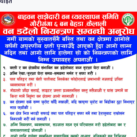
घाइते