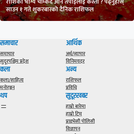
राशिको भाग्य चम्किदै अनि तपाईलाई कस्तो ? पढ्नुहोस्
साउन १ गते शुकरबारको दैनिक राशिफल
समाचार
आर्थिक
समाचार
अर्थ/व्यापार
सुदूरपश्चिम प्रदेश
विनिमयदर
कला
अन्य
कला/साहित्य
राशिफल
मनोरञ्जन
प्रविधि
थप
सुदूरखबर
हाम्राे बारेमा
हाम्राे टिम
प्राइभेसी पाेलिसी
विज्ञापन