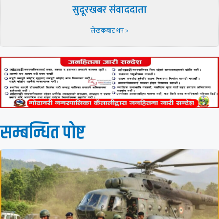
सुदूरखबर संवाददाता
लेखकबाट थप >
सम्बन्धित पाेष्ट