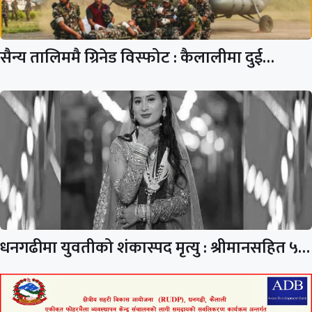
सैन्य तालिममै ग्रिनेड विस्फोट : कैलालीमा दुई…
धनगढीमा युवतीको शंकास्पद मृत्यु : श्रीमानसहित ५…