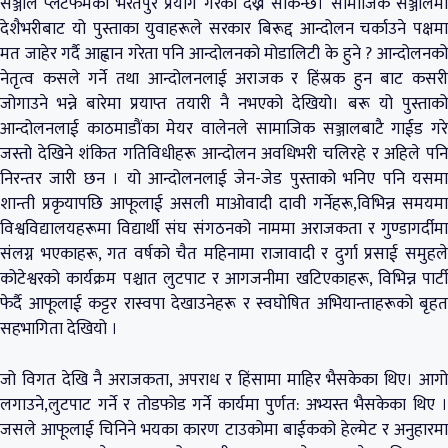
सञ्जाल प्लेटफर्मको भरतपुर प्रयोग गरेको देख्न सकिन्छ। सामाजिक सञ्जालमा
देशैभरीबाट यो पुस्ताका युवाहरूले सरकार बिरूद्द आन्दोलन चर्काउने पक्षमा
मत जाहेर गर्दै आह्वान गरेता पनि आन्दोलनको मोडालिटी के हुने ? आन्दोलनको
नेतृत्व कसले गर्ने तथा आन्दोलनलाई अराजक र हिंस्रक हुन बाट कसरी
जोगाउने भन्ने बारेमा प्रयाप्त तयारी नै नभएको देखियो। बरू यो पुस्ताको
आन्दोलनलाई काठमाडौंका मेयर वालेनले सामाजिक सञ्जालबाटै गाईड गरे
जस्तो देखिने शंकित गतिविधीहरू आन्दोलन अवधिभरी चलिरहे र अहिले पनि
निरन्तर जारी छन । यो आन्दोलनलाई जेन-जेड पुस्ताको भनिए पनि यसमा
शान्ती प्रकृयापछि आफूलाई असली माओवादी दावी गर्नेहरू,विभिन्न समयमा
विश्वविद्यालयहरूमा विद्यार्थी संघ संगठनको नाममा अराजकता र गुण्डागर्दीमा
संलग्न भएकाहरू, गत वर्षको चैत महिनामा राजावादी र दुर्गा प्रसाई समुहले
कोटेश्वरको कार्यक्रम पश्चात लुटपाट र आगजनीमा खटिएकाहरू, विभिन्न पार्टी
फेर्दै आफूलाई कट्टर रास्वपा देखाउनेहरू र स्वघोषित अभियान्ताहरूको बृहत
सहभागिता देखियो ।
जो विगत देखि नै अराजकता, अपराध र हिंसामा माहिर भैसकेका थिए। आगो
लगाउने,लुटपाट गर्ने र तोडफोड गर्ने कार्यमा पुर्णत: अभ्यस्त भैसकेका थिए ।
जसले आफूलाई चिनिने भयका कारण टाउकोमा बाईकको हेल्मेट र अनुहारमा