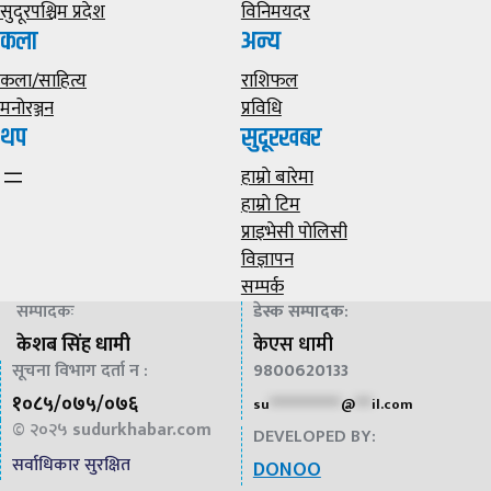
सुदूरपश्चिम प्रदेश
विनिमयदर
कला
अन्य
कला/साहित्य
राशिफल
मनोरञ्जन
प्रविधि
थप
सुदूरखबर
हाम्राे बारेमा
हाम्राे टिम
प्राइभेसी पाेलिसी
विज्ञापन
सम्पर्क
सम्पादकः
डेस्क सम्पादक
:
केशब सिंह धामी
केएस धामी
सूचना विभाग दर्ता न :
9800620133
१०८५/०७५/०७६
su
*************
@
***
il.com
© २०२५
sudurkhabar.com
DEVELOPED BY:
सर्वाधिकार सुरक्षित
DONOO