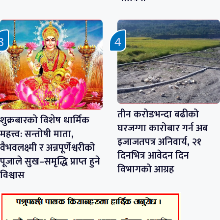
तीन करोडभन्दा बढीको
शुक्रबारको विशेष धार्मिक
घरजग्गा कारोबार गर्न अब
महत्त्व: सन्तोषी माता,
इजाजतपत्र अनिवार्य, २१
वैभवलक्ष्मी र अन्नपूर्णेश्वरीको
दिनभित्र आवेदन दिन
पूजाले सुख–समृद्धि प्राप्त हुने
विभागको आग्रह
विश्वास