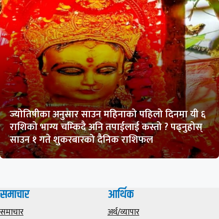
ज्योतिषीका अनुसार साउन महिनाको पहिलो दिनमा यी ६
राशिको भाग्य चम्किदै अनि तपाईलाई कस्तो ? पढ्नुहोस्
साउन १ गते शुकरबारको दैनिक राशिफल
समाचार
आर्थिक
समाचार
अर्थ/व्यापार