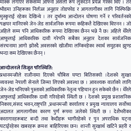
मास्क लगाएर सकेसम्म आफ्नो असली रूप लुकाउने प्रयत्न गरेका थिए । तर
भीडमा उनिहरूका निर्लज्ज अनुहार तोडफोड र आगलागीका लागि निस्फिक्रि
मुस्कुराई रहेका देखिन्थे । तर दुर्भाग्य आन्दोलन घोषणा गर्ने र परिवर्तनको
पक्षघर मानिएको जेन-जेड सार्वजनिक रूपमा कहिकतै देखिएका थिएनन । जो
अहिले सम्म पनि आधिकारिक रूपमा देखिएका छैनन भन्ने नै छ। अहिले धेरैले
आफूलाई आधिकारिक दावी गरेपनि सबैका अनुहार देशका सार्वजनिक
संरचनामा आगो झोस्दै अवसरको खोजीमा लम्किरहेका स्वार्थ समुहका झुण्ड
भन्दा कम देखिएका छैनन् ।
आन्दोलनले सिजृत परिस्थिति:
प्रधानमन्त्रीले राजीनामा दिएको चौबिस घण्टा बितिसक्यो ।देशको सुरक्षा
व्यवस्था नेपाली सेनाले जिम्मा लिएको अवस्था छ । आवश्यक वार्ताको लागि
जेन-जेड भनिएको पुस्ताको आधिकारिक नेतृत्व पहिचान हुन सकेको छैन । धेरैले
आफुलाई आधिकारिक दावी गरिरहेको स्थिती छ । देशको प्रमुख प्रशासनिक
निकाय,संसद भवन,राष्ट्रपति ,प्रधानमन्त्री कार्यालय र प्रमुख न्यायालय सर्वोच्च
अदालत आगलागीका कारण पुर्ण रूपमा जलेको स्थिती छ । देशैभरीका
कारागारहरूबाट बन्दी तथा केदीहरू भागीरहेको र पुन अपराधिक घट्ना
घटाईरहेका खबरहरू क्रमश बाहिरिएका छन। शान्ती सुरक्षार्थ खटिने प्रहरी र