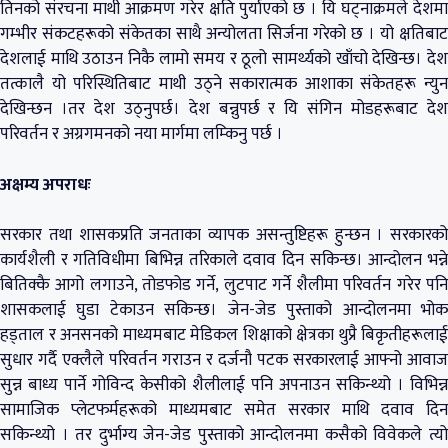
तिनको संरचना माथी आक्रमण गरेर क्षति पुर्याएको छ । यि घट्नाक्रमले देशमा
गम्भीर संकटहरूको संकेतका साथै अन्योलता सिर्जना गरेको छ । यो क्षतिबाट
देशलाई माथि उठाउन निकै लामो समय र ठूलो सामर्थ्यको खाँचो देखिन्छ। देश
तत्कालै यो परिस्थितिबाट माथी उठ्ने सकारात्मक आशाका संकेतहरू न्युन
देखिन्छन ।तर देश उठ्नुपर्छ। देश बन्नुपर्छ र यि संगिन मोडहरूबाट देश
परिवर्तन र अग्रगमनको नया मार्गमा लम्किनु पर्छ ।
अक्षम्य अपराधः
सरकार तथा शासकप्रति जनताका व्यापक असन्तुष्टिहरू हुन्छन । सरकारको
कार्यशैली र गतिविधीमा बिभिन्न तरिकाले दवाव दिन सकिन्छ। आन्दोलन भन्ने
बितिक्कै आगो लगाउने, तोडफोड गर्ने, लुटपाट गर्ने शैलीमा परिवर्तन गरेर पनि
शासकलाई घुडा टेकाउन सकिन्छ। जेन-जेड पुस्ताको आन्दोलनमा भोक
हड्ताल र अनसनको माध्यमबाट मेडिकल शिक्षाको क्षेत्रका थुप्रै बिकृतीहरूलाई
सुधार गर्दै एक्लैले परिवर्तन गराउन र दर्जनौ पटक सरकारलाई आफ्नो आवाज
सुन्न बाध्य पार्ने गोविन्द केसीको शैलीलाई पनि अपनाउन सकिन्थ्यो । विभिन्न
सामाजिक प्लेटफर्महरूको माध्यमबाट समेत सरकार माथि दवाव दिन
सकिन्थ्यो । तर दुर्भाग्य जेन-जेड पुस्ताको आन्दोलनमा कसैको विवेकले त्यो