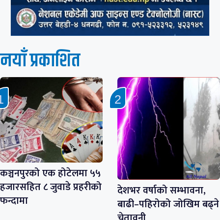
नयाँ प्रकाशित
कञ्चनपुरको एक होटेलमा ५५
हजारसहित ८ जुवाडे प्रहरीको
देशभर वर्षाको सम्भावना,
फन्दामा
बाढी–पहिरोको जोखिम बढ्ने
चेतावनी