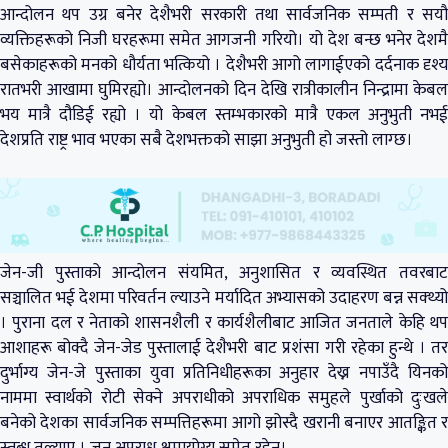
आन्दोलन थप उग्र बनेर देशैभरी सरकारी तथा सार्वजनिक सम्पती र सयौ
व्यक्तिहरूको निजी घरहरूमा समेत आगजनी गरियो। यो देश बन्छ भनेर देशमै
बसेकाहरूको मनको धौर्यता भत्कियो । देशैभरी आगो लागाईएको दर्दनाक दृश्य
रातभरी आखामा घुमिरह्यो। आन्दोलनको दिन देखि रात्रीकालीन निन्द्रामा केबल
भय मात्रै दौडिई रह्यो । यो केबल स्तम्भकारको मात्रै एकल अनुभुती नभई
देशप्रति राष्ट्र भाव भएका सबै देशभक्तको साझा अनुभुती हो जस्तो लाग्छ।
जेन-जी पुस्ताको आन्दोलन संयमित, अनुशासित र व्यवस्थित तवरबाट
सञ्चालित भई देशमा परिवर्तन ल्याउने मर्यादित अभ्यासको उदाहरण बन्न सक्थ्यो
। पुराना दल र नेताको शासनशैली र कार्यशैलीबाट आजित जनताले केहि थप
आशाहरू बोक्दै जेन-जेड पुस्तालाई देशैभरी बाट प्रशंसा गरी रहेका हुन्थे । तर
दुर्भाग्य जेन-जे पुस्ताका युवा प्रतिनिधीहरूका अनुहार देख्न नपाउँदै यिनको
नाममा स्वार्थको रोटी सेक्ने अपराधीको अपराधिक समुहले पुर्खाको दुःखले
बनेको देशका सार्वजनिक सम्पत्तिहरूमा आगो झोस्दै खरानी बनाएर आतङ्कित र
स्तब्ध तुल्याए । जुन अपराध क्षमायोग्य समेत रहेन।