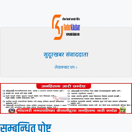
सुदूरखबर संवाददाता
लेखकबाट थप >
सम्बन्धित पाेष्ट