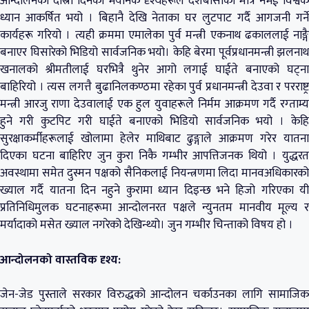
आन्दोलनको दोस्रो दिनका भयानक दृश्यहरूले देशबासीको मात्रै नभई विश्वकै
ध्यान आकर्षित भयो । बिहानै देखि नेताका घर लुटपाट गर्दै आगजनी गर्ने
कार्यहरू गरियो । त्यही क्रममा एमालेका पुर्व मन्त्री एकनाथ ढकाललाई नाङ्गै
बनाएर घिसारेको भिडियो सार्वजनिक भयो। केहि बेरमा पूर्वप्रधानमन्त्री झलनाथ
खनालको श्रीमतीलाई घरभित्रै थुनेर आगो लगाई घाईते बनाएको घट्ना
बाहिरियो । त्यस लगत्तै बुढानिलकण्ठमा रहेका पुर्व प्रधानमन्त्री देउवा र परराष्ट्र
मन्त्री आरजु राणा देउवालाई एक हुल युवाहरूले निर्मम आक्रमण गर्दै रग्ताम्य
हुने गरी कुटपिट गरी घाईते बनाएको भिडियो सार्वजनिक भयो । केहि
सुरक्षाकर्मीहरूलाई खोलामा हेलेर माथिबाट ढुङ्गाले आक्रमण गरेर यातना
दिएका घटना बाहिरिए जुन कुरा निकै गम्भीर आपत्तिजनक थियो । युद्धरत
अवस्थामा समेत दुस्मन पक्षको सैनिकलाई नियन्त्रणमा लिदा मानवअधिकारको
ख्याल गर्दै यातना दिन नहुने कुरामा ध्यान दिइन्छ भने हिजो गरिएका यी
प्रतिनिधिमुलक घटनाहरूमा आन्दोलनरत पक्षले न्युनतम मानवीय मूल्य र
मर्यादाको मसेत ख्याल नगरेको देखिन्थ्यो। जुन गम्भीर चिन्ताको विषय हो ।
आन्दोलनको वास्तविक दृश्य:
जेन-जेड पुस्ताले सरकार विरुद्धको आन्दोलन चर्काउनका लागि सामाजिक