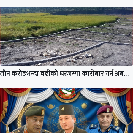
तीन करोडभन्दा बढीको घरजग्गा कारोबार गर्न अब…