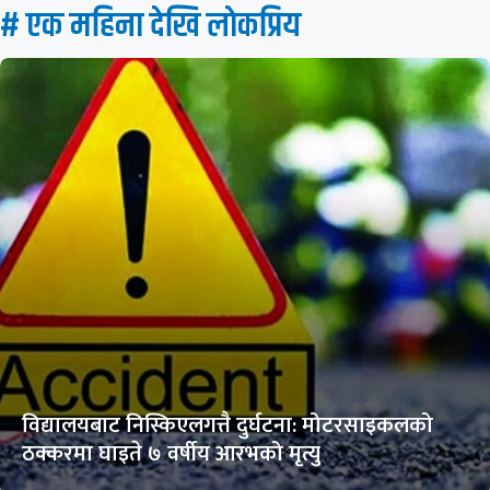
# एक महिना देखि लाेकप्रिय
विद्यालयबाट निस्किएलगत्तै दुर्घटना: मोटरसाइकलको
ठक्करमा घाइते ७ वर्षीय आरभको मृत्यु