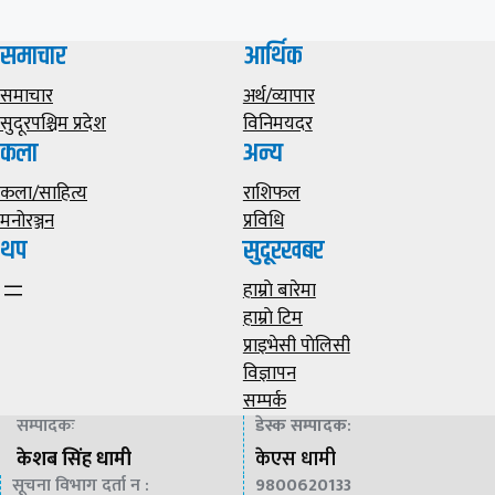
समाचार
आर्थिक
समाचार
अर्थ/व्यापार
सुदूरपश्चिम प्रदेश
विनिमयदर
कला
अन्य
कला/साहित्य
राशिफल
मनोरञ्जन
प्रविधि
थप
सुदूरखबर
हाम्राे बारेमा
हाम्राे टिम
प्राइभेसी पाेलिसी
विज्ञापन
सम्पर्क
सम्पादकः
डेस्क सम्पादक
:
केशब सिंह धामी
केएस धामी
सूचना विभाग दर्ता न :
9800620133