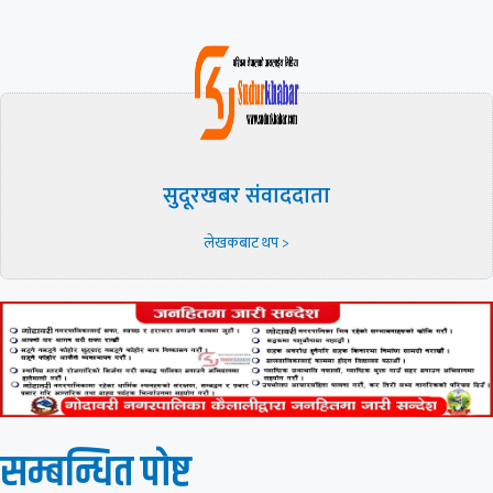
सुदूरखबर संवाददाता
लेखकबाट थप >
सम्बन्धित पाेष्ट