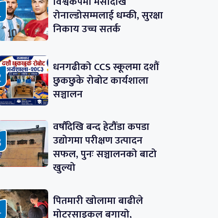
विश्वकपमा मेसीदेखि
रोनाल्डोसम्मलाई धम्की, सुरक्षा
निकाय उच्च सतर्क
धनगढीको CCS स्कूलमा दशौं
छुकछुके रोबोट कार्यशाला
सञ्चालन
वर्षौँदेखि बन्द हेटौँडा कपडा
उद्योगमा परीक्षण उत्पादन
सफल, पुनः सञ्चालनको बाटो
खुल्यो
पितमारी खोलामा बाढीले
मोटरसाइकल बगायो,