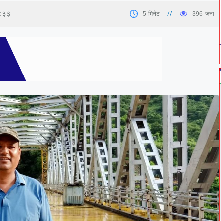
७:३३
5
मिनेट
396
जना