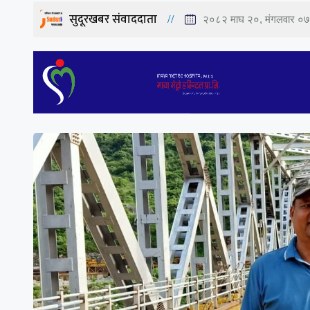
सुदूरखबर संवाददाता
२०८२ माघ २०, मंगलवार ०