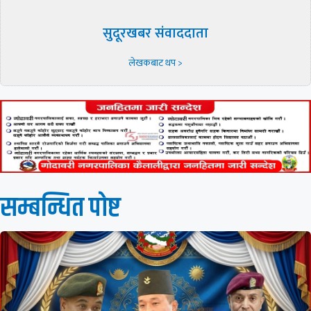
सुदूरखबर संवाददाता
लेखकबाट थप >
सम्बन्धित पाेष्ट