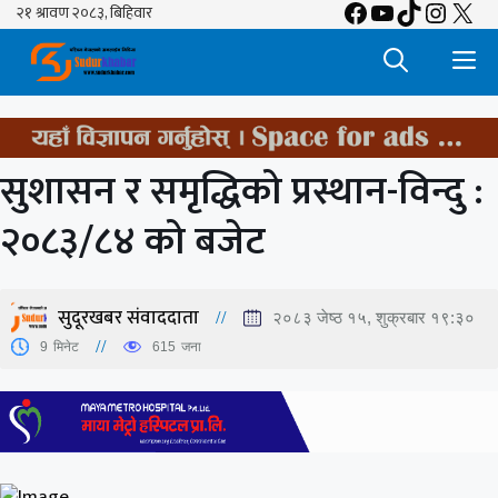
Facebook
YouTube
TikTok
Insta
X
Skip
to
M
content
सुशासन र समृद्धिको प्रस्थान-विन्दु :
२०८३/८४ को बजेट
सुदूरखबर संवाददाता
२०८३ जेष्ठ १५, शुक्रबार १९:३०
9
मिनेट
615
जना