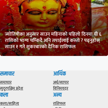
ज्योतिषीका अनुसार साउन महिनाको पहिलो दिनमा यी ६
राशिको भाग्य चम्किदै अनि तपाईलाई कस्तो ? पढ्नुहोस्
साउन १ गते शुकरबारको दैनिक राशिफल
समाचार
आर्थिक
समाचार
अर्थ/व्यापार
सुदूरपश्चिम प्रदेश
विनिमयदर
कला
अन्य
कला/साहित्य
राशिफल